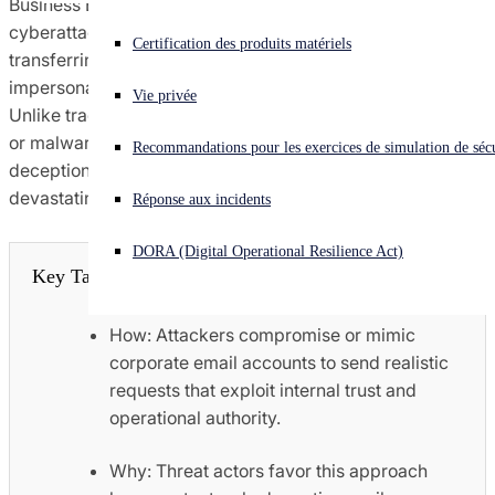
Business Email Compromise (BEC) is a sophisticated
cyberattack where criminals trick employees into
Vous subissez une cyberattaque ? Obtenez une aide immédiate.
Certification des produits matériels
transferring funds or revealing confidential information by
Se connecter
impersonating trusted executives, colleagues, or vendors.
Vie privée
Unlike traditional hacks, it rarely relies on malicious links
Open search
or malware, using social engineering and text-based
Recommandations pour les exercices de simulation de sécu
Open language switcher
Français
deception instead. It's one of the most financially
devastating vectors facing modern organizations.
Réponse aux incidents
DORA (Digital Operational Resilience Act)
Key Takeaways
How: Attackers compromise or mimic
corporate email accounts to send realistic
requests that exploit internal trust and
operational authority.
Why: Threat actors favor this approach