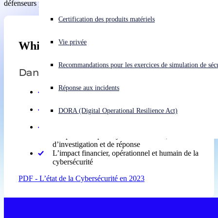
défenseurs peuvent progresser dans cette course à deux vitesses.
Vous subissez une cyberattaque ? Obtenez une aide immédiate.
Certification des produits matériels
Se connecter
Vie privée
Whitepapers
Open search
Recommandations pour les exercices de simulation de sécu
Open language switcher
Français
Dans ce rapport:
Réponse aux incidents
La fréquence et le type de cyberattaques subies
en 2022
Les principaux risques de sécurité perçus pour
DORA (Digital Operational Resilience Act)
2023
La réalité de l’investigation des alertes, y
compris le temps moyen de détection,
d’investigation et de réponse
L’impact financier, opérationnel et humain de la
cybersécurité
PDF - L’état de la Cybersécurité en 2023