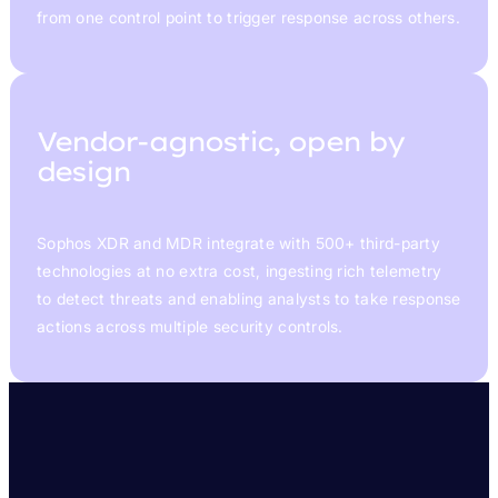
from one control point to trigger response across others.
Vendor-agnostic, open by
design
Sophos XDR and MDR integrate with 500+ third-party
technologies at no extra cost, ingesting rich telemetry
to detect threats and enabling analysts to take response
actions across multiple security controls.
WHY SOPHOS ENDPOINT
Recognition That