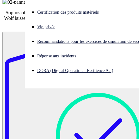
Vous subissez une cyberattaque ? Obtenez une aide immédiate.
Certification des produits matériels
Sophos offre une sécurité et une résilience de bout en bout. Arctic
Se connecter
Wolf laisse des lacunes que les organisations doivent combler elles-
mêmes.
Vie privée
Open search
Recommandations pour les exercices de simulation de sécu
Open language switcher
Français
Réponse aux incidents
DORA (Digital Operational Resilience Act)