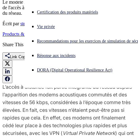
Le modèle ZTNA (Zero Trust Network Access) renforce la sécurité
de l'accès à distance tout en réduisant la surface d'attaque au niveau
Vous subissez une cyberattaque ? Obtenez une aide immédiate.
Certification des produits matériels
du réseau.
Se connecter
Écrit par
stephenlawton
Vie privée
Products & Services
Open search
Recommandations pour les exercices de simulation de sécu
Open language switcher
Français
Share This
Réponse aux incidents
Link Copied
DORA (Digital Operational Resilience Act)
L’accès à distance fait partie intégrante du réseau depuis
l’apparition des modems acoustiques commutés et des
vitesses de 56 kbps, considérées à l’époque comme très
élevées. En fait, ces vitesses n’étaient peut-être pas si
rapides que cela. En effet, ces modems ont finalement
cédé leur place à des technologies plus rapides et plus
sécurisées, avec les VPN (
Virtual Private Network
) qui ont