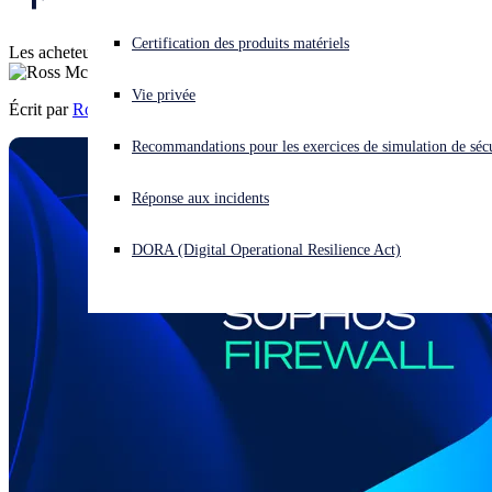
Vous subissez une cyberattaque ? Obtenez une aide immédiate.
Certification des produits matériels
Les acheteurs doivent exiger toujours plus et mieux.
Se connecter
Vie privée
Écrit par
Ross McKerchar
Open search
Recommandations pour les exercices de simulation de sécu
Open language switcher
Français
Réponse aux incidents
DORA (Digital Operational Resilience Act)