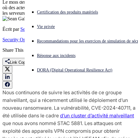
Le mois dernier, Sophos X-Ops ont signalé plusieurs cas de MDR
où des acteurs malveillants avaient exploité une vulnérabilité dans
Vous subissez une cyberattaque ? Obtenez une aide immédiate.
Certification des produits matériels
les serveurs de sauvegarde Veeam
Se connecter
Vie privée
Écrit par
Sean Gallagher
Open search
Security Operations
Threat Research
Recommandations pour les exercices de simulation de sécu
Open language switcher
Français
Share This
Réponse aux incidents
Link Copied
DORA (Digital Operational Resilience Act)
Nous continuons de suivre les activités de ce groupe
malveillant, qui a récemment utilisé le déploiement d’un
nouveau ransomware. La vulnérabilité, CVE-2024-40711, a
été utilisée dans le cadre
d’un cluster d’activité malveillant
que nous avons nommé STAC 5881. Les attaques ont
exploité des appareils VPN compromis pour obtenir