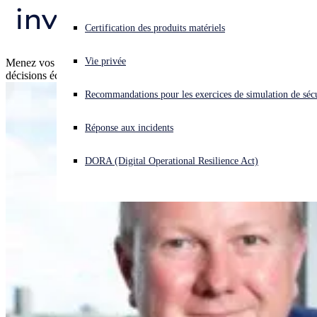
investigations de cas
Vous subissez une cyberattaque ? Obtenez une aide immédiate.
Certification des produits matériels
Se connecter
Vie privée
Menez vos activités en toute confiance et prenez rapidement des
décisions éclairées avec Sophos XDR.
Open search
Recommandations pour les exercices de simulation de sécu
Open language switcher
Français
Réponse aux incidents
DORA (Digital Operational Resilience Act)