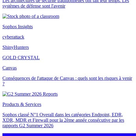
Les architectures de sécurité traditionnelles ont fait leur temps. Les
systèmes de défense sont l'avenir
Sophos Insights
cyberattack
ShinyHunters
GOLD CRYSTAL
Canvas
Conséquences de l'attaque de Canvas : quels sont les risques à venir
?
Products & Services
Sophos classé N°1 Overall dans les catégories Endpoint, EDR,
XDR, MDR et Firewall pour la 2ème année consécutive par les
rapports G2 Summer 2026