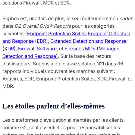
solutions Firewall, MDR et EDR.
Sophos est, une fois de plus, le seul éditeur nommé
Leader
dans
G2 Overall Grid® Reports
pour les catégories
suivantes :
Endpoint Protection Suites
,
Endpoint Detection
and Response (EDR)
,
Extended Detection and Response
(XDR)
,
Firewall Software
, et
Services MDR (Managed
Detection and Response)
. Sur la base des retours
d’utilisateurs, Sophos a été classé solution N°1 dans 36
rapports individuels couvrant les marchés suivant :
Antivirus, EDR, Endpoint Protection Suites, XDR, Firewall et
MDR.
Les étoiles parlent d’elles-mêmes
Les plateformes d’évaluation alimentées par les clients,
comme G2, sont essentielles pour responsabiliser les
acheteurs, les entreprises et stimuler l’innovation et la