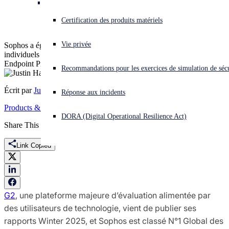
2025
Vous subissez une cyberattaque ? Obtenez une aide immédiate.
Certification des produits matériels
Se connecter
Vie privée
Sophos a également été classé solution N°1 dans 36 rapports
individuels couvrant les marchés suivants : Antivirus, EDR,
Open search
Endpoint Protection Suites, XDR, Firewall et MDR.
Recommandations pour les exercices de simulation de sécu
Open language switcher
Français
Écrit par
Justin Han
Réponse aux incidents
Products & Services
DORA (Digital Operational Resilience Act)
Share This
Link Copied
G2
, une plateforme majeure d’évaluation alimentée par
des utilisateurs de technologie, vient de publier ses
rapports Winter 2025, et Sophos est classé N°1 Global des