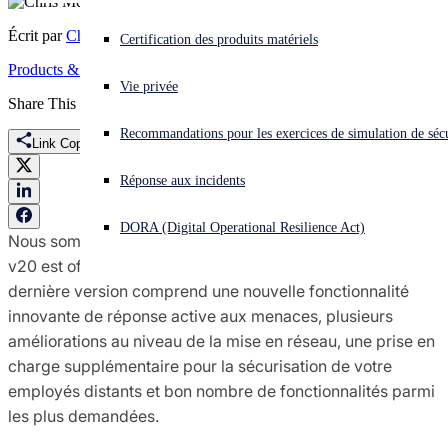
Écrit par
Chris McCormack
Vous subissez une cyberattaque ? Obtenez une aide immédiate.
Certification des produits matériels
Se connecter
Products & Services
Vie privée
Share This
Open search
Recommandations pour les exercices de simulation de sécu
Open language switcher
Français
Link Copied
Réponse aux incidents
DORA (Digital Operational Resilience Act)
Nous sommes heureux d’annoncer que
Sophos Firewall
v20 est officiellement lancé et désormais disponible. Cette
dernière version comprend une nouvelle fonctionnalité
innovante de réponse active aux menaces, plusieurs
améliorations au niveau de la mise en réseau, une prise en
charge supplémentaire pour la sécurisation de votre
employés distants et bon nombre de fonctionnalités parmi
les plus demandées.