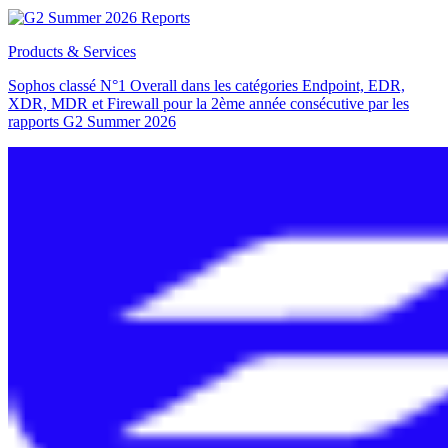
Products & Services
Sophos classé N°1 Overall dans les catégories Endpoint, EDR,
XDR, MDR et Firewall pour la 2ème année consécutive par les
rapports G2 Summer 2026