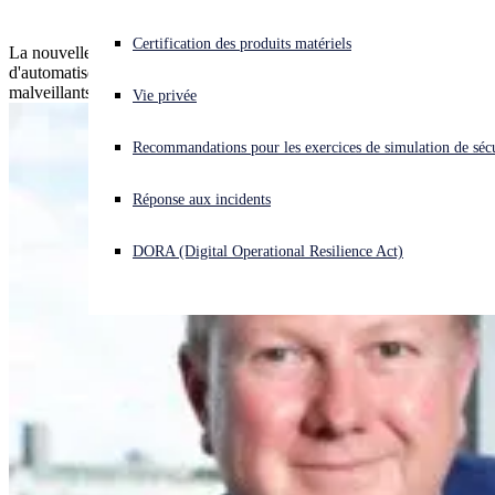
Vous subissez une cyberattaque ? Obtenez une aide immédiate.
Certification des produits matériels
La nouvelle offre Sophos Cloud Native Security permet
Se connecter
d'automatiser, de simplifier et d'améliorer la réponse aux fichiers
malveillants détectés par le nouveau service Amazon.
Vie privée
Open search
Recommandations pour les exercices de simulation de sécu
Open language switcher
Français
Réponse aux incidents
DORA (Digital Operational Resilience Act)