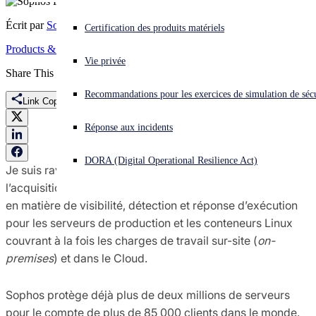
Écrit par
Sophos France
Vous subissez une cyberattaque ? Obtenez une aide immédiate.
Certification des produits matériels
Se connecter
Products & Services
Vie privée
Share This
Open search
Recommandations pour les exercices de simulation de sécu
Open language switcher
Français
Link Copied
Réponse aux incidents
DORA (Digital Operational Resilience Act)
Je suis ravi d’annoncer que Sophos vient de faire
l’acquisition de
Capsule8
, un pionnier et leader du marché
en matière de visibilité, détection et réponse d’exécution
pour les serveurs de production et les conteneurs Linux
couvrant à la fois les charges de travail sur-site (
on-
premises
) et dans le Cloud.
Sophos protège déjà plus de deux millions de serveurs
pour le compte de plus de 85 000 clients dans le monde.