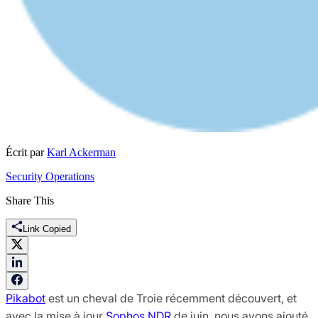
Écrit par
Karl Ackerman
Security Operations
Share This
Link Copied
Pikabot
est un cheval de Troie récemment découvert, et
avec la mise à jour
Sophos NDR
de juin, nous avons ajouté