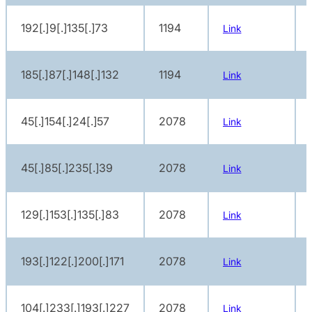
192[.]9[.]135[.]73
1194
Link
185[.]87[.]148[.]132
1194
Link
45[.]154[.]24[.]57
2078
Link
45[.]85[.]235[.]39
2078
Link
129[.]153[.]135[.]83
2078
Link
193[.]122[.]200[.]171
2078
Link
104[.]233[.]193[.]227
2078
Link