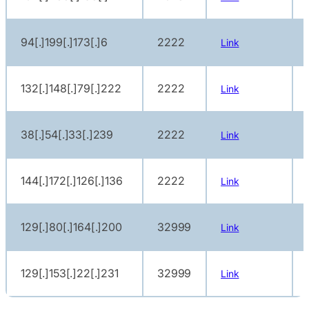
94[.]199[.]173[.]6
2222
Link
132[.]148[.]79[.]222
2222
Link
38[.]54[.]33[.]239
2222
Link
144[.]172[.]126[.]136
2222
Link
129[.]80[.]164[.]200
32999
Link
129[.]153[.]22[.]231
32999
Link