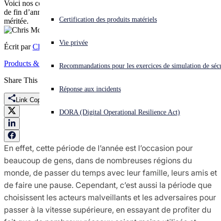
Voici nos conseils pour bien protéger votre réseau pendant ces fêtes
de fin d’année, moment tant attendu pour faire une pause bien
Vous subissez une cyberattaque ? Obtenez une aide immédiate.
Certification des produits matériels
méritée.
Se connecter
Vie privée
Écrit par
Chris McCormack
Open search
Products & Services
Recommandations pour les exercices de simulation de sécu
Open language switcher
Français
Share This
Réponse aux incidents
Link Copied
DORA (Digital Operational Resilience Act)
En effet, cette période de l’année est l’occasion pour
beaucoup de gens, dans de nombreuses régions du
monde, de passer du temps avec leur famille, leurs amis et
de faire une pause. Cependant, c’est aussi la période que
choisissent les acteurs malveillants et les adversaires pour
passer à la vitesse supérieure, en essayant de profiter du