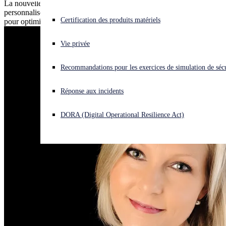
La nouvelle expérience proposée avec l'ajout de tableaux de bord
personnalisés flexibles et interactifs utilise des données exploitables
Vous subissez une cyberattaque ? Obtenez une aide immédiate.
Certification des produits matériels
pour optimiser les opérations et les flux de travail des utilisateurs.
Se connecter
Vie privée
Open search
Recommandations pour les exercices de simulation de sécu
Open language switcher
Français
Réponse aux incidents
DORA (Digital Operational Resilience Act)