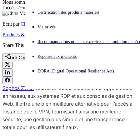
Nous sommes heureux de proposer trois licences d'un an pour
l'accès sécurisé ZTNA à tous les clients Sophos Firewall.
Vous subissez une cyberattaque ? Obtenez une aide immédiate.
Certification des produits matériels
Se connecter
Écrit par
Chris McCormack
Vie privée
Products & Services
Open search
Recommandations pour les exercices de simulation de sécu
Open language switcher
Français
Share This
Réponse aux incidents
Link Copied
DORA (Digital Operational Resilience Act)
Sophos ZTNA
fournit un accès sécurisé aux applications
en réseau, aux systèmes RDP et aux consoles de gestion
Web. Il offre une bien meilleure alternative pour l’accès à
distance que le VPN, fournissant ainsi une meilleure
sécurité, une gestion plus simple et une transparence
totale pour les utilisateurs finaux.