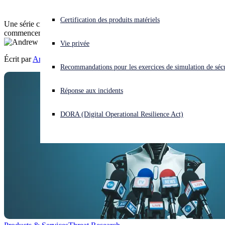
Vous subissez une cyberattaque ? Obtenez une aide immédiate.
Certification des produits matériels
Une série croissante d'attaques par email a ciblé les candidats, à
Se connecter
commencer par l’auteur de cet article.
Vie privée
Écrit par
Andrew Brandt
Open search
Recommandations pour les exercices de simulation de sécu
Open language switcher
Français
Réponse aux incidents
DORA (Digital Operational Resilience Act)