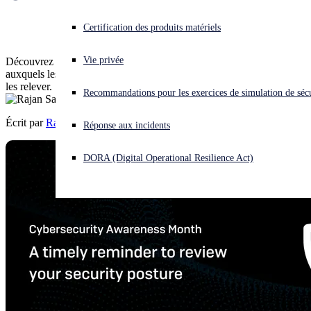
de sécurité
Vous subissez une cyberattaque ? Obtenez une aide immédiate.
Certification des produits matériels
Se connecter
Vie privée
Découvrez quatre défis majeurs en matière de cybersécurité
auxquels les organisations seront confrontées en 2024 et comment
Open search
les relever.
Recommandations pour les exercices de simulation de sécu
Open language switcher
Français
Écrit par
Rajan Sanhotra
Réponse aux incidents
DORA (Digital Operational Resilience Act)