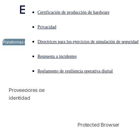
Especificaciones
Formas de compra
¿Está sufriendo un ciberataque? Obtenga ayuda ahora mismo
Certificación de producción de hardware
técnicas
Iniciar sesión
Evaluación gratuita
Privacidad
Open search
Directrices para los ejercicios de simulación de seguridad
Plataformas compatibles
Open language switcher
Español
Respuesta a incidentes
ZTNA y Endpoint DNS
Reglamento de resiliencia operativa digital
Protection
Proveedores de
identidad
Protected Browser