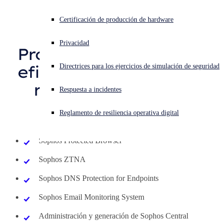
Protection
Formas de compra
¿Está sufriendo un ciberataque? Obtenga ayuda ahora mismo
Certificación de producción de hardware
Iniciar sesión
Evaluación gratuita
Privacidad
Protección asequible y
Open search
eficaz para empleados
Directrices para los ejercicios de simulación de seguridad
Open language switcher
Español
remotos e híbridos
Respuesta a incidentes
Reglamento de resiliencia operativa digital
Qué incluye:
Sophos Protected Browser
Sophos ZTNA
Sophos DNS Protection for Endpoints
Sophos Email Monitoring System
Administración y generación de Sophos Central