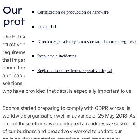
Our commitment to data
Acuerdos - Términos y condiciones
¿Está sufriendo un ciberataque? Obtenga ayuda ahora mismo
Certificación de producción de hardware
protection
Iniciar sesión
Cumplimiento de la normativa comercial mundial
Privacidad
The EU General Data Protection Regulation (GDPR) became
Open search
Directrices para los ejercicios de simulación de seguridad
Open language switcher
Español
effective on 25 May 2018. GDPR contains significant
Avisos
requirements concerning the protection of personal data
Respuesta a incidentes
that impact Sophos and many of our customers. Sophos is
Políticas
committed to complying with GDPR, as we are with all
Reglamento de resiliencia operativa digital
applicable laws and regulations. As a provider of IT security
solutions, protecting data and maintaining the trust of those
who have provided that data, is especially important to us.
Sophos started preparing to comply with GDPR across its
worldwide organisation well in advance of 25 May 2018. As
part of those efforts, we conducted a readiness assessment
of our business and proactively worked to update our
policies, documentation, practices, and processes as