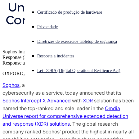
Universe Report for 
Pesquisa de ameaças do Sophos X-Ops
Enfrentando um ataque cibernético? Obtenha ajuda imediata
Certificado de produção de hardware
Comprehensive XDR 
Iniciar sessão
Premiações e avaliações
Privacidade
Solutions
Open search
Diretrizes de exercícios tabletop de segurança
Open language switcher
Português (Brasil)
Contatos de imprensa
Sophos Intercept X Advanced with Extended Detection and
Resposta a incidentes
Response (XDR) “Delivers a Dominant Showing in Threat
Response and Resolution”
Lei DORA (Digital Operational Resilience Act)
OXFORD, U.K.
Sophos
, a global leader in innovating and delivering
cybersecurity as a service, today announced that its
Sophos Intercept X Advanced
with
XDR
solution has been
named the top-ranked and sole leader in the
Omdia
Universe report for comprehensive extended detection
and response (XDR) solutions
. The global research
company ranked Sophos’ product the highest in nearly all