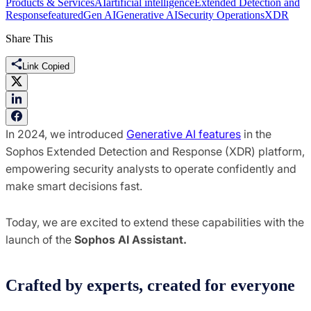
Products & Services
AI
artificial intelligence
Extended Detection and
Response
featured
Gen AI
Generative AI
Security Operations
XDR
Share This
Link Copied
In 2024, we introduced
Generative AI features
in the
Sophos Extended Detection and Response (XDR) platform,
empowering security analysts to operate confidently and
make smart decisions fast.
Today, we are excited to extend these capabilities with the
launch of the
Sophos AI Assistant.
Crafted by experts, created for everyone