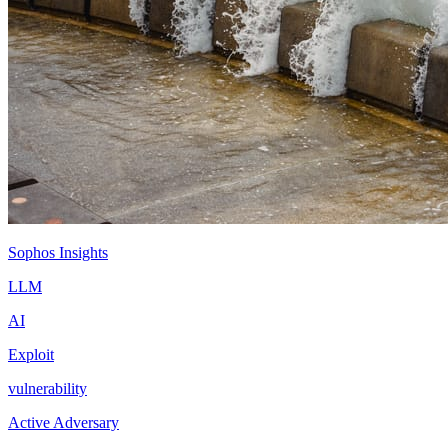
Sophos Insights
LLM
AI
Exploit
vulnerability
Active Adversary