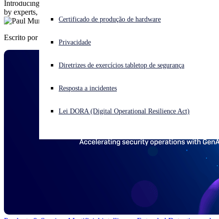
Introducing the powerful new AI Assistant in Sophos XDR. Crafted
by experts, created for everyone.
Enfrentando um ataque cibernético? Obtenha ajuda imediata
Certificado de produção de hardware
Iniciar sessão
Escrito por
Paul Murray
Privacidade
Open search
Diretrizes de exercícios tabletop de segurança
Open language switcher
Português (Brasil)
Resposta a incidentes
Lei DORA (Digital Operational Resilience Act)