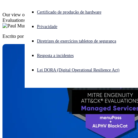
Enfrentando um ataque cibernético? Obtenha ajuda imediata
Certificado de produção de hardware
Our view on the latest round of the MITRE Engenuity ATT&CK
Iniciar sessão
Evaluations for Managed Services.
Privacidade
Escrito por
Paul Murray
Open search
Diretrizes de exercícios tabletop de segurança
Open language switcher
Português (Brasil)
Resposta a incidentes
Lei DORA (Digital Operational Resilience Act)