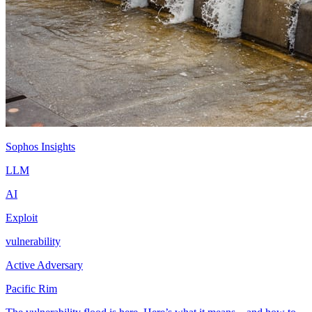
Sophos Insights
LLM
AI
Exploit
vulnerability
Active Adversary
Pacific Rim