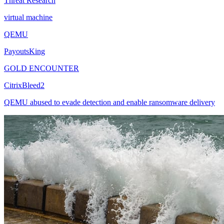
Threat Research
virtual machine
QEMU
PayoutsKing
GOLD ENCOUNTER
CitrixBleed2
QEMU abused to evade detection and enable ransomware delivery