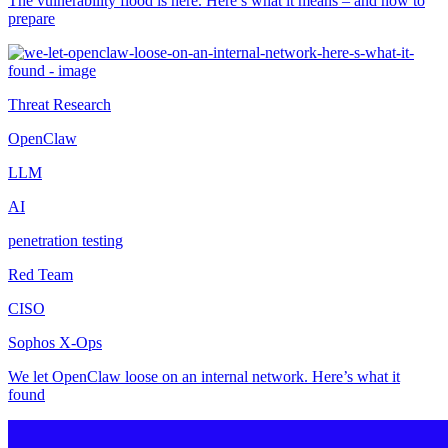
The vulnerability flood is here. Here’s what it means – and how to
prepare
Threat Research
OpenClaw
LLM
AI
penetration testing
Red Team
CISO
Sophos X-Ops
We let OpenClaw loose on an internal network. Here’s what it
found