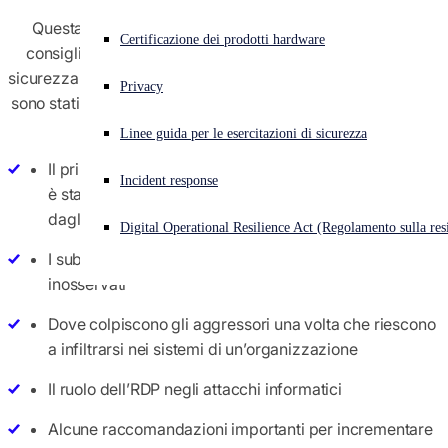
Questa guida offre importanti approfondimenti e tanti
Cyberattacco in corso? Ottieni assistenza immediata
Certificazione dei prodotti hardware
consigli pratici per aiutarti a orientare la tua strategia di
Accedi
sicurezza. Si basa sull’analisi di 232 attacchi informatici che
Privacy
sono stati neutralizzati dagli esperti di Incident Response di
Open search
Sophos X-Ops. Rivela:
Linee guida per le esercitazioni di sicurezza
Open language switcher
Italiano
Il principale concetto di sicurezza indispensabile che
Incident response
è stato tralasciato da molte organizzazioni colpite
dagli attacchi
Digital Operational Resilience Act (Regolamento sulla resi
I subdoli approcci adottati dagli avversari per passare
inosservati
Dove colpiscono gli aggressori una volta che riescono
a infiltrarsi nei sistemi di un’organizzazione
Il ruolo dell’RDP negli attacchi informatici
Alcune raccomandazioni importanti per incrementare