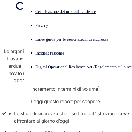
Che Operano Nel 
Cyberattacco in corso? Ottieni assistenza immediata
Certificazione dei prodotti hardware
Settore 
Accedi
Dell’Istruzione
Privacy
Open search
Linee guida per le esercitazioni di sicurezza
Open language switcher
Italiano
Le organizzazioni che operano nel settore dell’istruzione si
Incident response
trovano ad affrontare sfide di cybersecurity sempre più
ardue: il 50% di queste aziende sostiene infatti di aver
Digital Operational Resilience Act (Regolamento sulla resi
notato un aumento della complessità degli attacchi nel
2021, mentre il 53% afferma di aver osservato un
1
incremento in termini di volume
.
Leggi questo report per scoprire:
Le sfide di sicurezza che il settore dell’istruzione deve
affrontare al giorno d’oggi