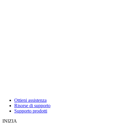
Ottieni assistenza
Risorse di supporto
Supporto prodotti
INIZIA