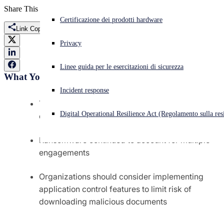
Share This
Cyberattacco in corso? Ottieni assistenza immediata
Certificazione dei prodotti hardware
Accedi
Link Copied
Privacy
Open search
Linee guida per le esercitazioni di sicurezza
Open language switcher
Italiano
What You'll Learn:
Incident response
The increasing prevalence of business email
Digital Operational Resilience Act (Regolamento sulla resi
compromise (BEC)
Ransomware continued to account for multiple
engagements
Organizations should consider implementing
application control features to limit risk of
downloading malicious documents