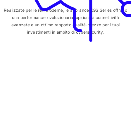
Realizzate per le reti moderne, le appliance XGS Series offrono
una performance rivoluzionaria, opzioni di connettività
avanzate e un ottimo rapporto qualità-prezzo per i tuoi
investimenti in ambito di cybersecurity.
Parla con un esperto
Approfitta delle numerose opportunità di risparmio
disponibili quando passi a Sophos Firewall
I clienti Sophos UTM possono sbloccare risparmi
straordinari sul firewall, più sconti esclusivi su Sophos Email
ed Endpoint:
50% di sconto sugli hardware XGS e su Xstream
Protection (min. 3 anni)