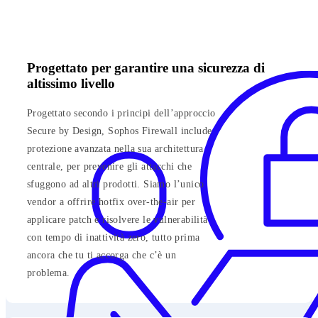
Progettato per garantire una sicurezza di
altissimo livello
Progettato secondo i principi dell’approccio
Secure by Design, Sophos Firewall include
protezione avanzata nella sua architettura
centrale, per prevenire gli attacchi che
sfuggono ad altri prodotti. Siamo l’unico
vendor a offrire hotfix over-the-air per
applicare patch e risolvere le vulnerabilità
con tempo di inattività zero, tutto prima
ancora che tu ti accorga che c’è un
problema.