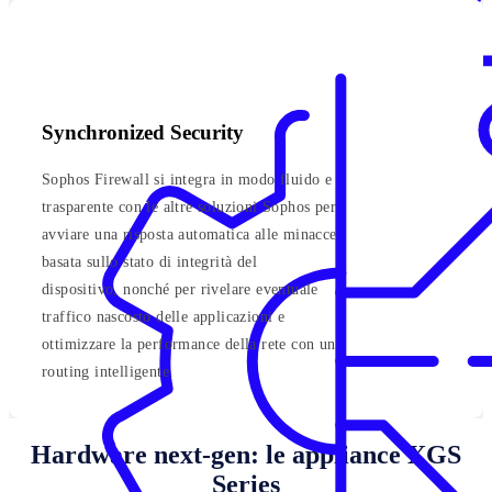
Synchronized Security
Sophos Firewall si integra in modo fluido e
trasparente con le altre soluzioni Sophos per
avviare una risposta automatica alle minacce
basata sullo stato di integrità del
dispositivo, nonché per rivelare eventuale
traffico nascosto delle applicazioni e
ottimizzare la performance della rete con un
routing intelligente.
Hardware next-gen: le appliance XGS
Series