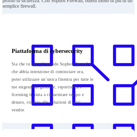
profilo di sicurezza. Con Sophos Firewall, ottieni molto di più di un
semplice firewall.
Piattaforma di cybersecurity
Sia che tu stia già usando Sophos Central o
che abbia intenzione di cominciare ora,
poter utilizzare un’unica finestra per tutte le
tue esigenze di gestione, reportistica e
licensing ti aiuta a risparmiare tempo e
denaro, rispetto alle soluzioni di altri
vendor.