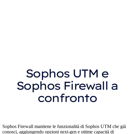
60% di sconto su Sophos Email Advanced (3 anni)
100% di sconto su Sophos Endpoint (1 anno, 10 licenze
utente)
100% di sconto su Webserver Protection (3 anni)
100% di sconto su 3 mesi extra per la tua Sophos UTM
Sophos UTM e
Sophos Firewall a
confronto
Sophos Firewall mantiene le funzionalità di Sophos UTM che già
conosci, aggiungendo opzioni next-gen e ottime capacità di