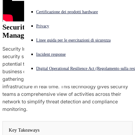
Cyberattacco in corso? Ottieni assistenza immediata
Certificazione dei prodotti hardware
Accedi
Security Information and Event 
Privacy
Management (SIEM) Defined
Open search
Linee guida per le esercitazioni di sicurezza
Open language switcher
Italiano
Security Information and Event Management (SIEM) is a
Incident response
security solution that helps organizations recognize
potential threats and vulnerabilities before they disrupt
Digital Operational Resilience Act (Regolamento sulla resi
business operations. It acts as a centralized platform,
gathering and analyzing log data from an entire digital
infrastructure in real time. This technology gives security
teams a comprehensive view of activities across their
network to simplify threat detection and compliance
monitoring.
Key Takeaways