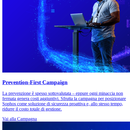
Prevention-First Campaign
La prevenzione è spesso sottovalutata – eppure ogni minaccia non
fermata genera costi aggiuntivi. Sfrutta la campagna per posizionare
Sophos come soluzione di sicurezza proattiva e, allo stesso tempo,
ridurre il costo totale di gestione.
Vai alla Campagna