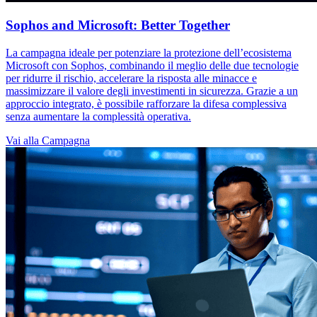
Sophos and Microsoft: Better Together
La campagna ideale per potenziare la protezione dell’ecosistema
Microsoft con Sophos, combinando il meglio delle due tecnologie
per ridurre il rischio, accelerare la risposta alle minacce e
massimizzare il valore degli investimenti in sicurezza. Grazie a un
approccio integrato, è possibile rafforzare la difesa complessiva
senza aumentare la complessità operativa.
Vai alla Campagna