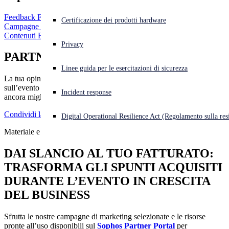
Feedback Form
Cyberattacco in corso? Ottieni assistenza immediata
Certificazione dei prodotti hardware
Campagne Marketing
Accedi
Contenuti Evento
Privacy
PARTNER FEEDBACK FORM
Open search
Linee guida per le esercitazioni di sicurezza
Open language switcher
Italiano
La tua opinione è fondamentale: condividi il tuo feedback
sull’evento di quest’anno e aiutaci a costruire insieme un’esperienza
Incident response
ancora migliore.
Condividi la tua Opinione
Digital Operational Resilience Act (Regolamento sulla resi
Materiale e Campagne per il Comarketing
DAI SLANCIO AL TUO FATTURATO:
TRASFORMA GLI SPUNTI ACQUISITI
DURANTE L’EVENTO IN CRESCITA
DEL BUSINESS
Sfrutta le nostre campagne di marketing selezionate e le risorse
pronte all’uso disponibili sul
Sophos Partner Portal
per