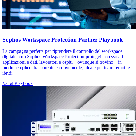
Sophos Workspace Protection Partner Playbook
La campagna perfetta per riprendere il controllo del workspace
digitale: con Sophos Workspace Protection proteggi accesso ad
applicazioni e dati, lavoratori e ospiti—ovunque si trovino—in
modo semplice, trasparente e conveniente, ideale per team remoti e
ibridi.
Vai al Playbook