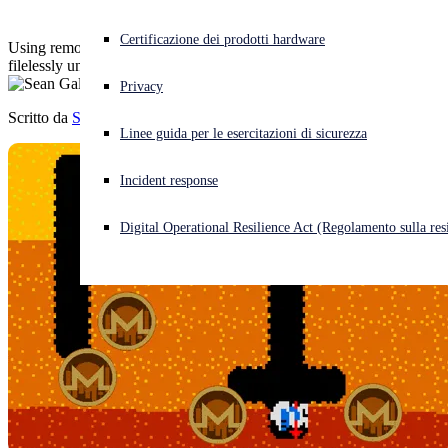
Cyberattacco in corso? Ottieni assistenza immediata
Certificazione dei prodotti hardware
Using remote scripts and code, one variant can even execute
Accedi
filelessly until it gains administrative credentials.
Privacy
Scritto da
Sean Gallagher
Open search
Linee guida per le esercitazioni di sicurezza
Open language switcher
Italiano
Incident response
Digital Operational Resilience Act (Regolamento sulla resi