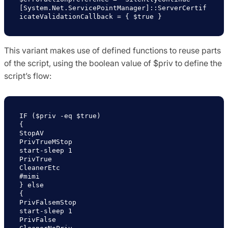
[System.Net.ServicePointManager]::ServerCertif
icateValidationCallback = { $true }
This variant makes use of defined functions to reuse parts
of the script, using the boolean value of $priv to define the
script’s flow:
IF ($priv -eq $true)

{

StopAV

PrivTrueMStop

start-sleep 1

PrivTrue

CleanerEtc

#mimi

} else

{

PrivFalsemStop

start-sleep 1

PrivFalse
