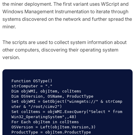
the miner deployment. The first variant uses WScript and
Windows Management Instrumentation to iterate through
systems discovered on the network and further spread the
miner.
The scripts are used to collect system information about
other computers, discovering their operating system
version.
Function OSType()

strComputer = "."

Dim objWMI, objItem, colItems

Dim OSVersion, OSName, ProductType

Set objWMI = GetObject("winmgmts://" & strComp
uter & "/root/cimv2")

Set colItems = objWMI.ExecQuery("Select * from 
Win32_OperatingSystem",,48)

For Each objItem in colItems

OSVersion = Left(objItem.Version,3)

ProductType = objItem.ProductType
