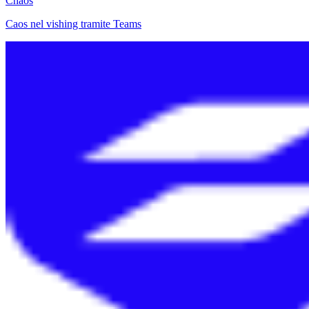
Chaos
Caos nel vishing tramite Teams