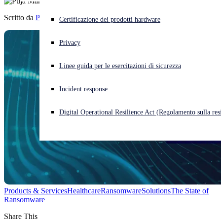
Scritto da
Puja Mahendru
Cyberattacco in corso? Ottieni assistenza immediata
Certificazione dei prodotti hardware
Accedi
Privacy
Open search
Linee guida per le esercitazioni di sicurezza
Open language switcher
Italiano
Incident response
Digital Operational Resilience Act (Regolamento sulla resi
Products & Services
Healthcare
Ransomware
Solutions
The State of
Ransomware
Share This