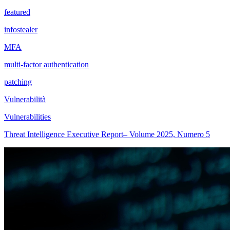
featured
infostealer
MFA
multi-factor authentication
patching
Vulnerabilità
Vulnerabilities
Threat Intelligence Executive Report– Volume 2025, Numero 5