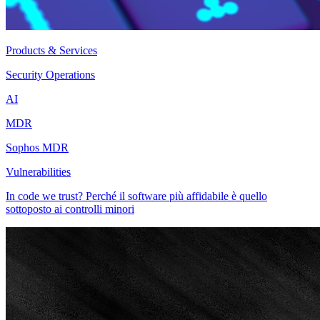
Products & Services
Security Operations
AI
MDR
Sophos MDR
Vulnerabilities
In code we trust? Perché il software più affidabile è quello
sottoposto ai controlli minori