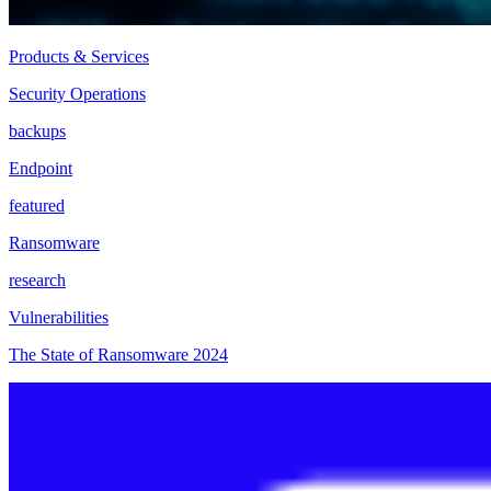
Products & Services
Security Operations
backups
Endpoint
featured
Ransomware
research
Vulnerabilities
The State of Ransomware 2024