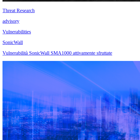
Threat Research
advisory
Vulnerabilities
SonicWall
Vulnerabilità SonicWall SMA1000 attivamente sfruttate