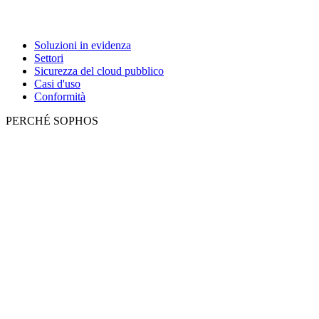
Soluzioni in evidenza
Settori
Sicurezza del cloud pubblico
Casi d'uso
Conformità
PERCHÉ SOPHOS