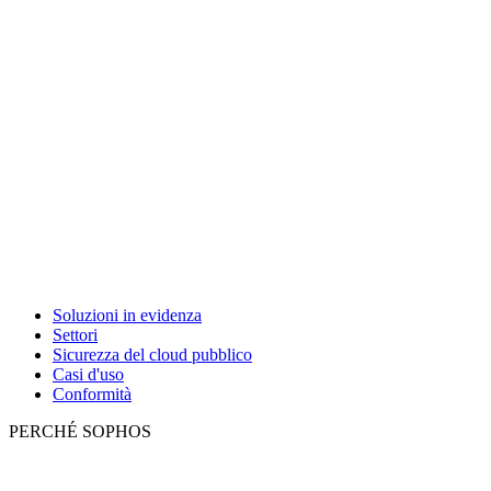
Soluzioni in evidenza
Settori
Sicurezza del cloud pubblico
Casi d'uso
Conformità
PERCHÉ SOPHOS