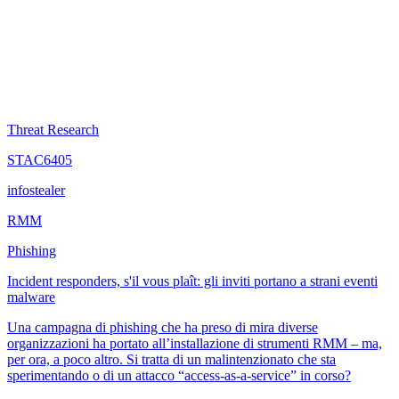
Threat Research
STAC6405
infostealer
RMM
Phishing
Incident responders, s'il vous plaît: gli inviti portano a strani eventi
malware
Una campagna di phishing che ha preso di mira diverse
organizzazioni ha portato all’installazione di strumenti RMM – ma,
per ora, a poco altro. Si tratta di un malintenzionato che sta
sperimentando o di un attacco “access-as-a-service” in corso?