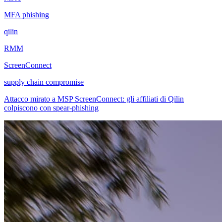
MFA phishing
qilin
RMM
ScreenConnect
supply chain compromise
Attacco mirato a MSP ScreenConnect: gli affiliati di Qilin
colpiscono con spear-phishing