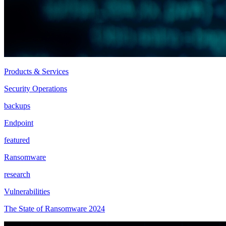
Products & Services
Security Operations
backups
Endpoint
featured
Ransomware
research
Vulnerabilities
The State of Ransomware 2024