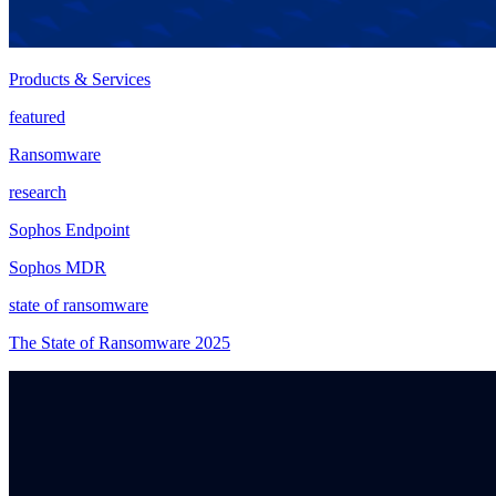
Products & Services
featured
Ransomware
research
Sophos Endpoint
Sophos MDR
state of ransomware
The State of Ransomware 2025