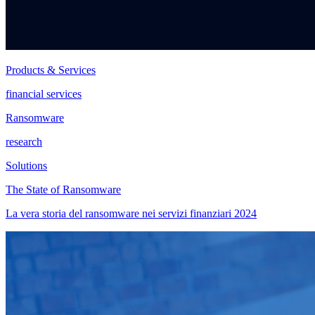
Products & Services
financial services
Ransomware
research
Solutions
The State of Ransomware
La vera storia del ransomware nei servizi finanziari 2024