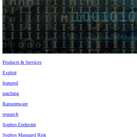
Products & Services
Exploit
featured
patching
Ransomware
research
Sophos Endpoint
Sophos Managed Risk