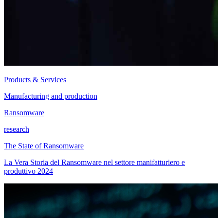
Products & Services
Manufacturing and production
Ransomware
research
The State of Ransomware
La Vera Storia del Ransomware nel settore manifatturiero e
produttivo 2024