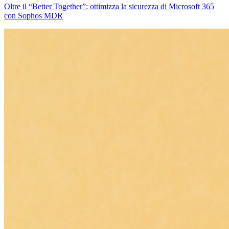
Oltre il “Better Together”: ottimizza la sicurezza di Microsoft 365
con Sophos MDR