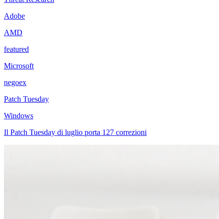
Adobe
AMD
featured
Microsoft
negoex
Patch Tuesday
Windows
Il Patch Tuesday di luglio porta 127 correzioni