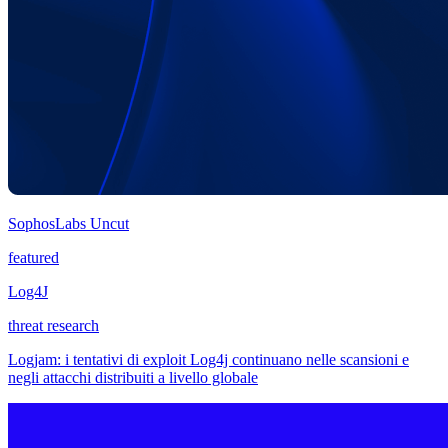
SophosLabs Uncut
featured
Log4J
threat research
Logjam: i tentativi di exploit Log4j continuano nelle scansioni e
negli attacchi distribuiti a livello globale