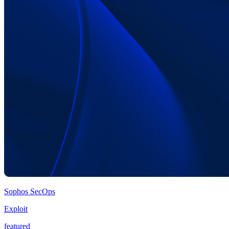
Sophos SecOps
Exploit
featured