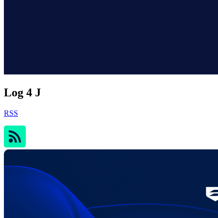
Log 4 J
RSS