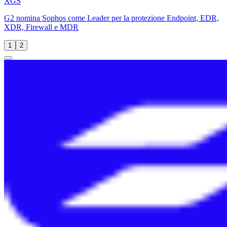
XGS
G2 nomina Sophos come Leader per la protezione Endpoint, EDR,
XDR, Firewall e MDR
1
2