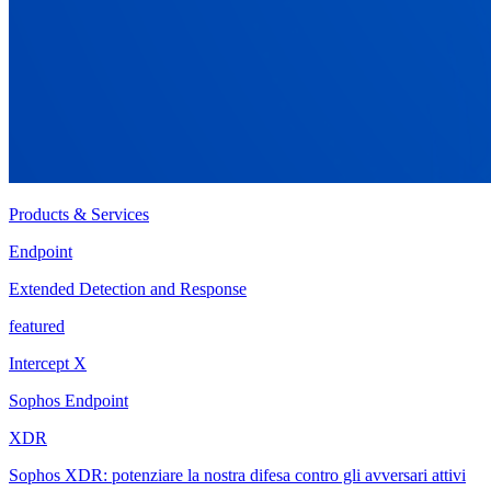
Products & Services
Endpoint
Extended Detection and Response
featured
Intercept X
Sophos Endpoint
XDR
Sophos XDR: potenziare la nostra difesa contro gli avversari attivi