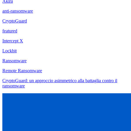
Akira
anti-ransomware
CryptoGuard
featured
Intercept X
Lockbit
Ransomware
Remote Ransomware
CryptoGuard: un approccio asimmetrico alla battaglia contro il
ransomware