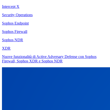
Intercept X
Security Operations
Sophos Endpoint
Sophos Firewall
Sophos NDR
XDR
Nuove funzionalità di Active Adversary Defense con Sophos
Firewall, Sophos XDR e Sophos NDR