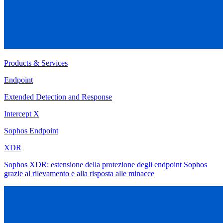
Products & Services
Endpoint
Extended Detection and Response
Intercept X
Sophos Endpoint
XDR
Sophos XDR: estensione della protezione degli endpoint Sophos
grazie al rilevamento e alla risposta alle minacce