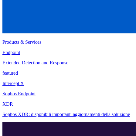
Products & Services
Endpoint
Extended Detection and Response
featured
Intercept X
Sophos Endpoint
XDR
Sophos XDR: disponibili importanti aggiornamenti della soluzione