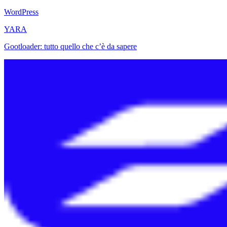
WordPress
YARA
Gootloader: tutto quello che c’è da sapere