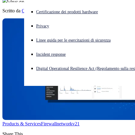
Scritto da
Chris McCormack
Cyberattacco in corso? Ottieni assistenza immediata
Certificazione dei prodotti hardware
Accedi
Privacy
Open search
Linee guida per le esercitazioni di sicurezza
Open language switcher
Italiano
Incident response
Digital Operational Resilience Act (Regolamento sulla resi
Products & Services
Firewall
network
v21
Share This