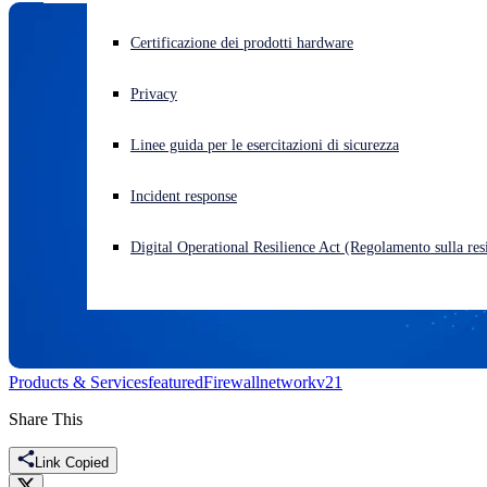
Cyberattacco in corso? Ottieni assistenza immediata
Certificazione dei prodotti hardware
Accedi
Privacy
Open search
Linee guida per le esercitazioni di sicurezza
Open language switcher
Italiano
Incident response
Digital Operational Resilience Act (Regolamento sulla resi
Products & Services
featured
Firewall
network
v21
Share This
Link Copied