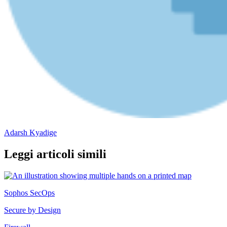
Adarsh Kyadige
Leggi articoli simili
Sophos SecOps
Secure by Design