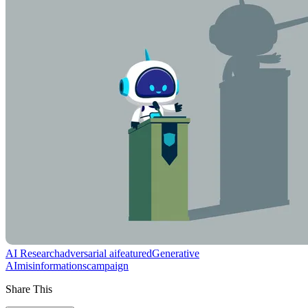
AI Research
adversarial ai
featured
Generative
AI
misinformation
scampaign
Share This