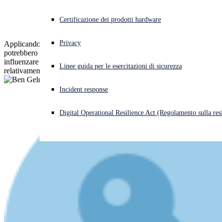
modelli di IA
Cyberattacco in corso? Ottieni assistenza immediata
Certificazione dei prodotti hardware
Accedi
Privacy
Applicando l'intelligenza artificiale generativa, i malintenzionati
potrebbero personalizzare le campagne di disinformazione per
Open search
influenzare i risultati elettorali su vasta scala con uno sforzo
Linee guida per le esercitazioni di sicurezza
Open language switcher
Italiano
relativamente ridotto
Incident response
Digital Operational Resilience Act (Regolamento sulla resi