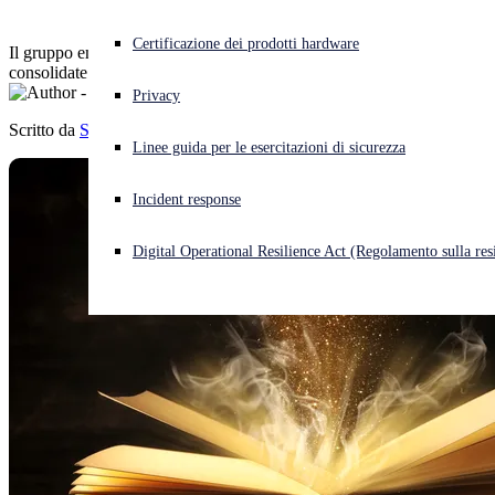
Cyberattacco in corso? Ottieni assistenza immediata
Certificazione dei prodotti hardware
Il gruppo emergente dimostra competenza nell'uso di tecniche
Accedi
consolidate e un pizzico di ingegnosità
Privacy
Scritto da
Sophos Counter Threat Unit Research Team
Open search
Linee guida per le esercitazioni di sicurezza
Open language switcher
Italiano
Incident response
Digital Operational Resilience Act (Regolamento sulla resi