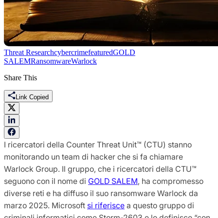
Threat Research
cybercrime
featured
GOLD
SALEM
Ransomware
Warlock
Share This
Link Copied
I ricercatori della Counter Threat Unit™ (CTU) stanno
monitorando un team di hacker che si fa chiamare
Warlock Group. Il gruppo, che i ricercatori della CTU™
seguono con il nome di
GOLD SALEM
, ha compromesso
diverse reti e ha diffuso il suo ransomware Warlock da
marzo 2025. Microsoft
si riferisce
a questo gruppo di
criminali informatici come Storm-2603 e lo definisce “con