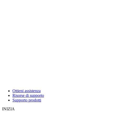
Ottieni assistenza
Risorse di supporto
Supporto prodotti
INIZIA