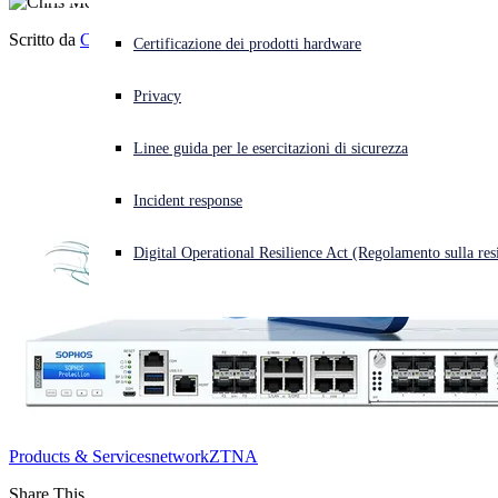
Scritto da
Chris McCormack
Cyberattacco in corso? Ottieni assistenza immediata
Certificazione dei prodotti hardware
Accedi
Privacy
Open search
Linee guida per le esercitazioni di sicurezza
Open language switcher
Italiano
Incident response
Digital Operational Resilience Act (Regolamento sulla resi
Products & Services
network
ZTNA
Share This