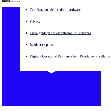
intrusion before the threat actors deployed ransomware.
Cyberattacco in corso? Ottieni assistenza immediata
Certificazione dei prodotti hardware
Accedi
Privacy
Open search
Linee guida per le esercitazioni di sicurezza
Open language switcher
Italiano
Incident response
Digital Operational Resilience Act (Regolamento sulla resi