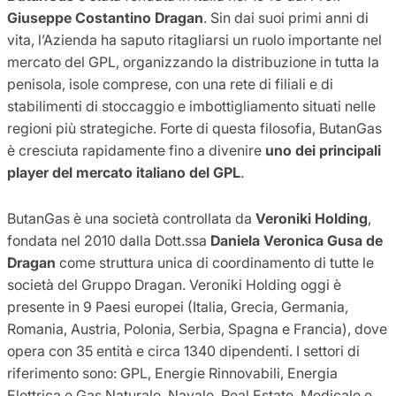
Giuseppe Costantino Dragan
. Sin dai suoi primi anni di
vita, l’Azienda ha saputo ritagliarsi un ruolo importante nel
mercato del GPL, organizzando la distribuzione in tutta la
penisola, isole comprese, con una rete di filiali e di
stabilimenti di stoccaggio e imbottigliamento situati nelle
regioni più strategiche. Forte di questa filosofia, ButanGas
è cresciuta rapidamente fino a divenire
uno dei principali
player del mercato italiano del GPL
.
ButanGas è una società controllata da
Veroniki Holding
,
fondata nel 2010 dalla Dott.ssa
Daniela Veronica Gusa de
Dragan
come struttura unica di coordinamento di tutte le
società del Gruppo Dragan. Veroniki Holding oggi è
presente in 9 Paesi europei (Italia, Grecia, Germania,
Romania, Austria, Polonia, Serbia, Spagna e Francia), dove
opera con 35 entità e circa 1340 dipendenti. I settori di
riferimento sono: GPL, Energie Rinnovabili, Energia
Elettrica e Gas Naturale, Navale, Real Estate, Medicale e