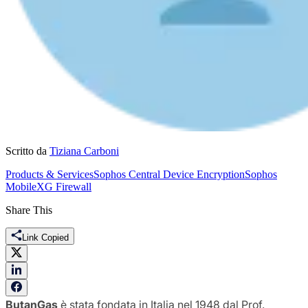
Scritto da
Tiziana Carboni
Products & Services
Sophos Central Device Encryption
Sophos
Mobile
XG Firewall
Share This
Link Copied
ButanGas
è stata fondata in Italia nel 1948 dal Prof.